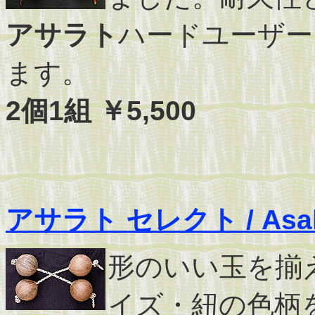
アサラト
ハードユーザー
ます。
2個1組 ￥5,500
アサラト セレクト / Asalat
形のいい玉を揃
イズ・紐の色柄