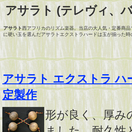
アサラト (テレヴィ、バティカ
アサラト
西アフリカのリズム楽器。当店の大人気・定番商品
に硬い玉を選んだアサラトエクストラハードは玉が揃った時
アサラト エクストラ ハード /
定製作
形が良く、厚み
ました。耐久性