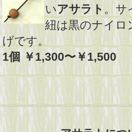
い
アサラト
。サ
紐は黒のナイロ
げです。
1個 ￥1,300〜￥1,500