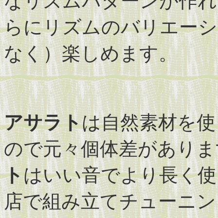
なリズムパターンが作れ
らにリズムのバリエーシ
なく）楽しめます。
アサラト
は自然素材を使
ので元々個体差がありま
ト
はいい音でより長く使
店で組み立てチューニン