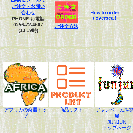
EMAIL メールで
ご注文・お問い
合わせ
How to order
( oversea )
PHONE お電話
0256-72-4607
ご注文方法
(10-19時)
アフリカの楽器トッ
商品リスト
ジャンベ・民族
プ
屋
JUNJUN
トップページ