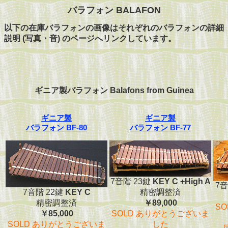
バラフォン BALAFON
以下の在庫バラフォンの画像はそれぞれのバラフォンの詳細
説明 (写真・音) のページへリンクしています。
ギニア製バラフォン Balafons from Guinea
ギニア製
ギニア製
バラフォン BF-80
バラフォン BF-77
7音階 23鍵
KEY C +High A
7音
7音階 22鍵
KEY C
精密調整済
精密調整済
￥89,000
S
￥85,000
SOLD ありがとうございま
SOLD ありがとうございま
した