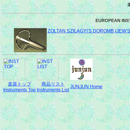
EUROPEAN I
ZOLTAN SZILAGYI'S DOROMB 
楽器トップ
商品リスト
JUNJUN Home
Instruments Top
Instruments List