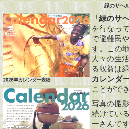
緑のサヘル
「緑のサ
を行なって
で避難民
す。この
人々の生
る収益は
カレンダ
2026年カレンダー表紙
ことがで
写真の撮
続けている
一さんで