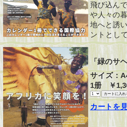
飛び込ん
や人々の
地へと誘
ントとし
「緑のサヘ
サイズ：A4 
1册 ￥1,
カートを