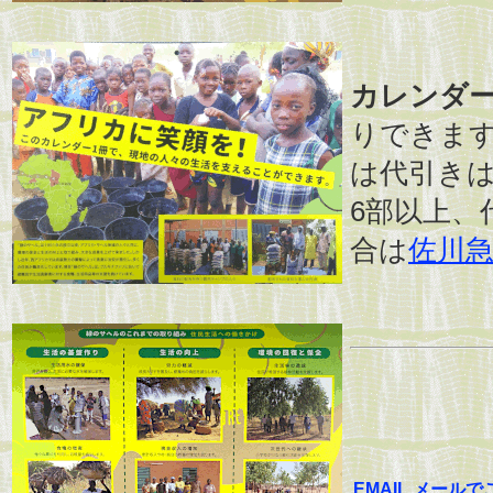
カレンダ
りできま
は代引き
6部以上、
合は
佐川
EMAIL メール