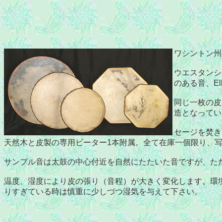
ワシントン州
ウエスタンシダ
のある音、El
同じ一枚の皮
造となってい
セージを焚き
天然木と皮製の専用ビーター1本附属。全て在庫一個限り、
サンプル音は太鼓の中心付近を自然にたたいた音ですが、た
温度、湿度により皮の張り（音程）が大きく変化します。環
りすぎている時は慎重に少しづつ湿気を与えて下さい。