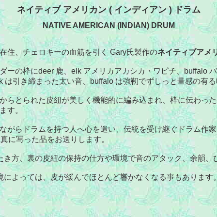
ネイティブ アメリカン ( インディアン ) ドラム
NATIVE AMERICAN (INDIAN) DRUM
在住、チェロキーの血筋を引く Gary氏製作の
ネイティブアメ
ーの枠にdeer 鹿、elk アメリカアカシカ・ワピチ、buffal
k は引き締まった太い音、buffalo は強靭でずしっと量感の
からとられた皮紐が美しく機能的に編み込まれ、枠に伝わった
ます。
ながらドラムを持つ人へ心を遣い、伝統を受け継ぐドラム作家
写真に写った品をお送りします。
たき方、裏の皮紐の保持の仕方や環境で音のアタック、余韻、
境によっては、皮が緩んでほとんど響かなくなる事もあります